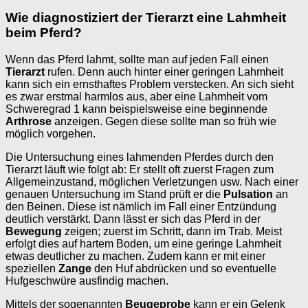
Wie diagnostiziert der Tierarzt eine Lahmheit
beim Pferd?
Wenn das Pferd lahmt, sollte man auf jeden Fall einen
Tierarzt
rufen. Denn auch hinter einer geringen Lahmheit
kann sich ein ernsthaftes Problem verstecken. An sich sieht
es zwar erstmal harmlos aus, aber eine Lahmheit vom
Schweregrad 1 kann beispielsweise eine beginnende
Arthrose
anzeigen. Gegen diese sollte man so früh wie
möglich vorgehen.
Die Untersuchung eines lahmenden Pferdes durch den
Tierarzt läuft wie folgt ab: Er stellt oft zuerst Fragen zum
Allgemeinzustand, möglichen Verletzungen usw. Nach einer
genauen Untersuchung im Stand prüft er die
Pulsation
an
den Beinen. Diese ist nämlich im Fall einer Entzündung
deutlich verstärkt. Dann lässt er sich das Pferd in der
Bewegung
zeigen; zuerst im Schritt, dann im Trab. Meist
erfolgt dies auf hartem Boden, um eine geringe Lahmheit
etwas deutlicher zu machen. Zudem kann er mit einer
speziellen
Zange
den Huf abdrücken und so eventuelle
Hufgeschwüre ausfindig machen.
Mittels der sogenannten
Beugeprobe
kann er ein Gelenk