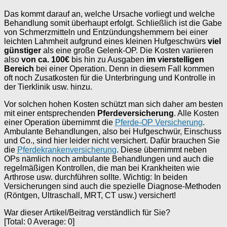
Das kommt darauf an, welche Ursache vorliegt und welche
Behandlung somit überhaupt erfolgt. Schließlich ist die Gabe
von Schmerzmitteln und Entzündungshemmern bei einer
leichten Lahmheit aufgrund eines kleinen Hufgeschwürs
viel
günstiger
als eine große Gelenk-OP. Die Kosten variieren
also
von ca. 100€
bis hin zu Ausgaben
im vierstelligen
Bereich
bei einer Operation. Denn in diesem Fall kommen
oft noch Zusatkosten für die Unterbringung und Kontrolle in
der Tierklinik usw. hinzu.
Vor solchen hohen Kosten schützt man sich daher am besten
mit einer entsprechenden
Pferdeversicherung
. Alle Kosten
einer Operation übernimmt die
Pferde-OP Versicherung
.
Ambulante Behandlungen, also bei Hufgeschwür, Einschuss
und Co., sind hier leider nicht versichert. Dafür brauchen Sie
die
Pferdekrankenversicherung
. Diese übernimmt neben
OPs nämlich noch ambulante Behandlungen und auch die
regelmäßigen Kontrollen, die man bei Krankheiten wie
Arthrose usw. durchführen sollte. Wichtig: In beiden
Versicherungen sind auch die spezielle Diagnose-Methoden
(Röntgen, Ultraschall, MRT, CT usw.) versichert!
War dieser Artikel/Beitrag verständlich für Sie?
[Total:
0
Average:
0
]