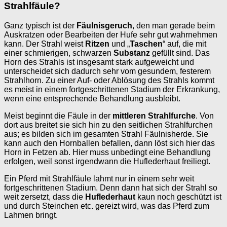
Strahlfäule?
Ganz typisch ist der
Fäulnisgeruch
, den man gerade beim
Auskratzen oder Bearbeiten der Hufe sehr gut wahrnehmen
kann. Der Strahl weist
Ritzen
und „
Taschen
“ auf, die mit
einer schmierigen, schwarzen
Substanz
gefüllt sind. Das
Horn des Strahls ist insgesamt stark aufgeweicht und
unterscheidet sich dadurch sehr vom gesundem, festerem
Strahlhorn. Zu einer Auf- oder Ablösung des Strahls kommt
es meist in einem fortgeschrittenen Stadium der Erkrankung,
wenn eine entsprechende Behandlung ausbleibt.
Meist beginnt die Fäule in der
mittleren Strahlfurche
. Von
dort aus breitet sie sich hin zu den seitlichen Strahlfurchen
aus; es bilden sich im gesamten Strahl Fäulnisherde. Sie
kann auch den Hornballen befallen, dann löst sich hier das
Horn in Fetzen ab. Hier muss unbedingt eine Behandlung
erfolgen, weil sonst irgendwann die Huflederhaut freiliegt.
Ein Pferd mit Strahlfäule lahmt nur in einem sehr weit
fortgeschrittenen Stadium. Denn dann hat sich der Strahl so
weit zersetzt, dass die
Huflederhaut
kaun noch geschützt ist
und durch Steinchen etc. gereizt wird, was das Pferd zum
Lahmen bringt.