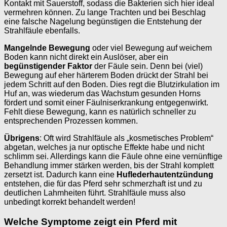
Kontakt mit Sauerstoff, sodass die Bakterien sich hier ideal
vermehren können. Zu lange Trachten und bei Beschlag
eine falsche Nagelung begünstigen die Entstehung der
Strahlfäule ebenfalls.
Mangelnde Bewegung
oder viel Bewegung auf weichem
Boden kann nicht direkt ein Auslöser, aber ein
begünstigender Faktor
der Fäule sein. Denn bei (viel)
Bewegung auf eher härterem Boden drückt der Strahl bei
jedem Schritt auf den Boden. Dies regt die Blutzirkulation im
Huf an, was wiederum das Wachstum gesunden Horns
fördert und somit einer Fäulniserkrankung entgegenwirkt.
Fehlt diese Bewegung, kann es natürlich schneller zu
entsprechenden Prozessen kommen.
Übrigens
: Oft wird Strahlfäule als „kosmetisches Problem“
abgetan, welches ja nur optische Effekte habe und nicht
schlimm sei. Allerdings kann die Fäule ohne eine vernünftige
Behandlung immer stärken werden, bis der Strahl komplett
zersetzt ist. Dadurch kann eine
Huflederhautentzündung
entstehen, die für das Pferd sehr schmerzhaft ist und zu
deutlichen Lahmheiten führt. Strahlfäule muss also
unbedingt korrekt behandelt werden!
Welche Symptome zeigt ein Pferd mit