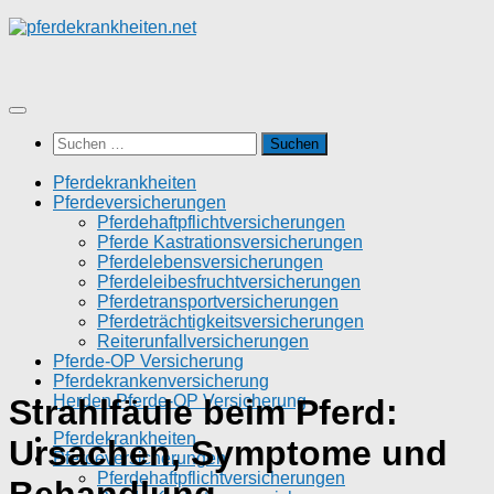
Zum
Inhalt
springen
Suchen
nach:
Pferdekrankheiten
Pferdeversicherungen
Pferdehaftpflichtversicherungen
Pferde Kastrationsversicherungen
Pferdelebensversicherungen
Pferdeleibesfruchtversicherungen
Pferdetransportversicherungen
Pferdeträchtigkeitsversicherungen
Reiterunfallversicherungen
Pferde-OP Versicherung
Pferdekrankenversicherung
Herden Pferde-OP Versicherung
Strahlfäule beim Pferd:
Pferdekrankheiten
Ursachen, Symptome und
Pferdeversicherungen
Pferdehaftpflichtversicherungen