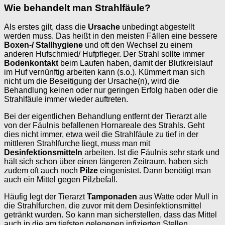
Wie behandelt man Strahlfäule?
Als erstes gilt, dass die
Ursache
unbedingt abgestellt
werden muss. Das heißt in den meisten Fällen eine bessere
Boxen-/ Stallhygiene
und oft den Wechsel zu einem
anderen Hufschmied/ Hufpfleger. Der Strahl sollte immer
Bodenkontakt
beim Laufen haben, damit der Blutkreislauf
im Huf vernünftig arbeiten kann (s.o.). Kümmert man sich
nicht um die Beseitigung der Ursache(n), wird die
Behandlung keinen oder nur geringen Erfolg haben oder die
Strahlfäule immer wieder auftreten.
Bei der eigentlichen Behandlung entfernt der Tierarzt alle
von der Fäulnis befallenen Hornareale des Strahls. Geht
dies nicht immer, etwa weil die Strahlfäule zu tief in der
mittleren Strahlfurche liegt, muss man mit
Desinfektionsmitteln
arbeiten. Ist die Fäulnis sehr stark und
hält sich schon über einen längeren Zeitraum, haben sich
zudem oft auch noch
Pilze
eingenistet. Dann benötigt man
auch ein Mittel gegen Pilzbefall.
Häufig legt der Tierarzt
Tamponaden
aus Watte oder Mull in
die Strahlfurchen, die zuvor mit dem Desinfektionsmittel
getränkt wurden. So kann man sicherstellen, dass das Mittel
auch in die am tiefsten gelegenen infizierten Stellen