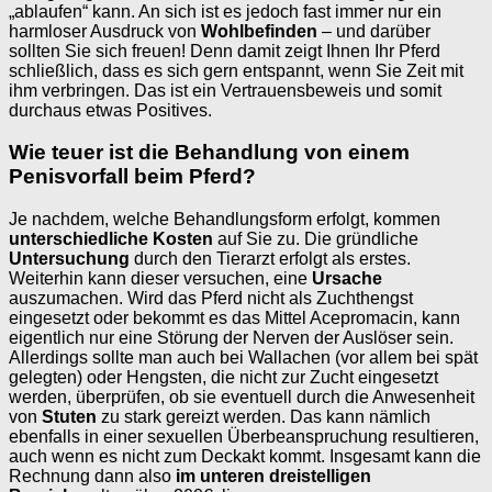
„ablaufen“ kann. An sich ist es jedoch fast immer nur ein
harmloser Ausdruck von
Wohlbefinden
– und darüber
sollten Sie sich freuen! Denn damit zeigt Ihnen Ihr Pferd
schließlich, dass es sich gern entspannt, wenn Sie Zeit mit
ihm verbringen. Das ist ein Vertrauensbeweis und somit
durchaus etwas Positives.
Wie teuer ist die Behandlung von einem
Penisvorfall beim Pferd?
Je nachdem, welche Behandlungsform erfolgt, kommen
unterschiedliche Kosten
auf Sie zu. Die gründliche
Untersuchung
durch den Tierarzt erfolgt als erstes.
Weiterhin kann dieser versuchen, eine
Ursache
auszumachen. Wird das Pferd nicht als Zuchthengst
eingesetzt oder bekommt es das Mittel Acepromacin, kann
eigentlich nur eine Störung der Nerven der Auslöser sein.
Allerdings sollte man auch bei Wallachen (vor allem bei spät
gelegten) oder Hengsten, die nicht zur Zucht eingesetzt
werden, überprüfen, ob sie eventuell durch die Anwesenheit
von
Stuten
zu stark gereizt werden. Das kann nämlich
ebenfalls in einer sexuellen Überbeanspruchung resultieren,
auch wenn es nicht zum Deckakt kommt. Insgesamt kann die
Rechnung dann also
im unteren dreistelligen