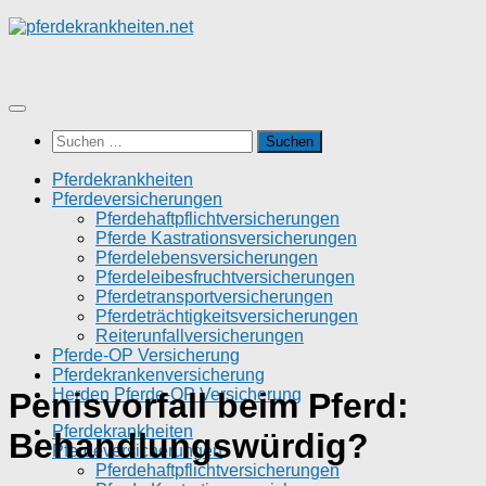
Zum
Inhalt
springen
Suchen
nach:
Pferdekrankheiten
Pferdeversicherungen
Pferdehaftpflichtversicherungen
Pferde Kastrationsversicherungen
Pferdelebensversicherungen
Pferdeleibesfruchtversicherungen
Pferdetransportversicherungen
Pferdeträchtigkeitsversicherungen
Reiterunfallversicherungen
Pferde-OP Versicherung
Pferdekrankenversicherung
Herden Pferde-OP Versicherung
Penisvorfall beim Pferd:
Pferdekrankheiten
Behandlungswürdig?
Pferdeversicherungen
Pferdehaftpflichtversicherungen