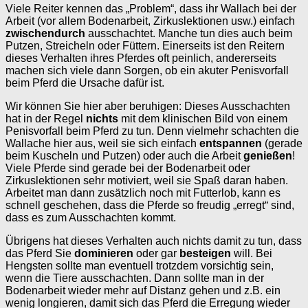
Viele Reiter kennen das „Problem“, dass ihr Wallach bei der
Arbeit (vor allem Bodenarbeit, Zirkuslektionen usw.) einfach
zwischendurch
ausschachtet. Manche tun dies auch beim
Putzen, Streicheln oder Füttern. Einerseits ist den Reitern
dieses Verhalten ihres Pferdes oft peinlich, andererseits
machen sich viele dann Sorgen, ob ein akuter Penisvorfall
beim Pferd die Ursache dafür ist.
Wir können Sie hier aber beruhigen: Dieses Ausschachten
hat in der Regel
nichts
mit dem klinischen Bild von einem
Penisvorfall beim Pferd zu tun. Denn vielmehr schachten die
Wallache hier aus, weil sie sich einfach
entspannen
(gerade
beim Kuscheln und Putzen) oder auch die Arbeit
genießen
!
Viele Pferde sind gerade bei der Bodenarbeit oder
Zirkuslektionen sehr motiviert, weil sie Spaß daran haben.
Arbeitet man dann zusätzlich noch mit Futterlob, kann es
schnell geschehen, dass die Pferde so freudig „erregt“ sind,
dass es zum Ausschachten kommt.
Übrigens hat dieses Verhalten auch nichts damit zu tun, dass
das Pferd Sie
dominieren
oder gar
besteigen
will. Bei
Hengsten sollte man eventuell trotzdem vorsichtig sein,
wenn die Tiere ausschachten. Dann sollte man in der
Bodenarbeit wieder mehr auf Distanz gehen und z.B. ein
wenig longieren, damit sich das Pferd die Erregung wieder